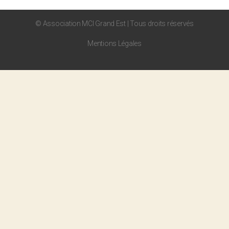
© Association MCI Grand Est | Tous droits réservés
Mentions Légales