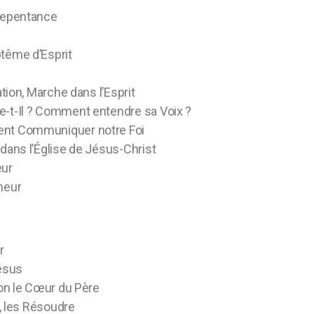
 Repentance
ptême d’Esprit
ation, Marche dans l’Esprit
e-t-Il ? Comment entendre sa Voix ?
ent Communiquer notre Foi
 dans l’Église de Jésus-Christ
eur
neur
ur
Jésus
lon le Cœur du Père
r, les Résoudre