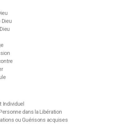
Dieu
e Dieu
 Dieu
ge
ssion
contre
er
ule
Individuel
ersonne dans la Libération
rations ou Guérisons acquises