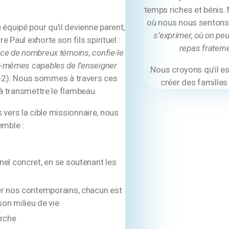
temps riches et bénis.
où nous nous sentons a
quipé pour qu’il devienne parent,
s’exprimer, où on peu
re Paul exhorte son fils spirituel :
repas fraterne
nce de nombreux témoins, confie-le
x-mêmes capables de l’enseigner
Nous croyons qu’il es
-2). Nous sommes à travers ces
créer des familles
 transmettre le flambeau.
vers la cible missionnaire, nous
emble :
nel concret, en se soutenant les
er nos contemporains, chacun est
on milieu de vie
erche