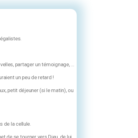
égalistes.
elles, partager un témoignage, …
raient un peu de retard !
, petit déjeuner (si le matin), ou
de la cellule.
de se tourner vers Dieu, de lui