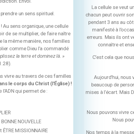
diction. Envoi.
La cellule se veut 
rendre un sens spirituel.
chacun peut ouvrir son
pendant 3 ans au côté
! Au sens organique, une cellule
manifesté à l’occas
r de se multiplier, de faire naître
erreurs. Mais ils ont 
De la même manière, nos familles
connaître et ense
tiplier comme Dieu l’a commandé
lissez la terre et dominez là. »
C’est cela que nous
.28).
 vivre au travers de ces familles
Aujourd’hui, nous 
ans le corps du Christ (l’Église) !
beaucoup de person
 l’ADN qui permet de :
mises à l’écart. Mais 
Nous pouvons vivre cet
PLIER
Nous pouv
LA BONNE NOUVELLE
et ÊTRE MISSIONNAIRE
Nos temps à la messe 