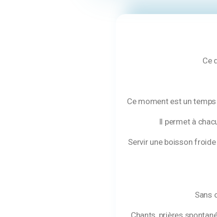
Ce q
Ce moment est un temps po
Il permet à chacun
Servir une boisson froide o
Sans obl
Chants, prières spontanée