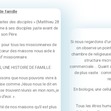
de famille
faites des disciples »
(Matthieu 28
ne à ses disciples juste avant de
 son Père.
Si nous regardons d’un 
t pour tous les missionnaires de
on observe un point 
cœur des maisons nous aide à
chambre de religieuse,
if missionnaire.
structure micro
commerciale…. Quant au
 UNE HISTOIRE DE FAMILLE :
de plus vaste : com
isons que nous pouvons vivre à
re
lise comme Jésus nous le dit en
En biologie, une cellu
 se trouvent réunis en mon nom, je
 d’eux. »
.
Tous les êtres huma
té de nos maisons qu’il est plus