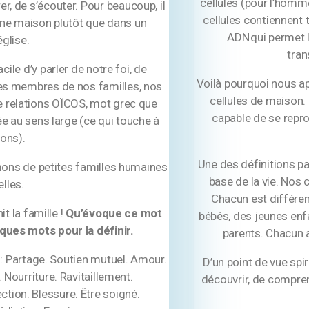
cellules (pour l’homm
rer, de s’écouter. Pour beaucoup, il
cellules contiennent 
 une maison plutôt que dans un
ADN qui permet l
glise.
tran
ile d’y parler de notre foi, de
Voilà pourquoi nous a
 les membres de nos familles, nos
cellules de maison.
de relations OÏCOS, mot grec que
capable de se repro
 au sens large (ce qui touche à
ions).
Une des définitions par
ons de petites familles humaines
base de la vie. Nos 
elles.
Chacun est différen
t la famille !
Qu’évoque ce mot
bébés, des jeunes enf
lques mots pour la définir.
parents. Chacun a
: Partage. Soutien mutuel. Amour.
D’un point de vue spir
Nourriture. Ravitaillement.
découvrir, de compren
tion. Blessure. Être soigné.