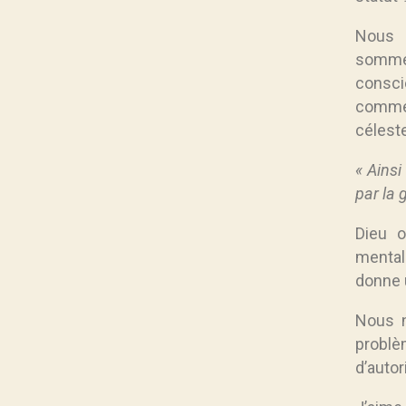
Nous 
sommes
consci
comme 
céleste
« Ainsi 
par la 
Dieu 
mentali
donne u
Nous 
problè
d’autor