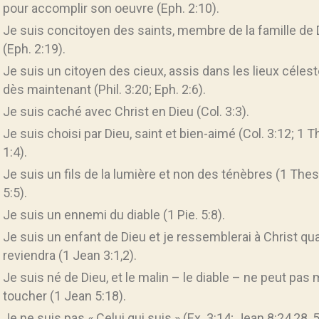
pour accomplir son oeuvre (Eph. 2:10).
Je suis concitoyen des saints, membre de la famille de 
(Eph. 2:19).
Je suis un citoyen des cieux, assis dans les lieux céles
dès maintenant (Phil. 3:20; Eph. 2:6).
Je suis caché avec Christ en Dieu (Col. 3:3).
Je suis choisi par Dieu, saint et bien-aimé (Col. 3:12; 1 
1:4).
Je suis un fils de la lumière et non des ténèbres (1 Thes
5:5).
Je suis un ennemi du diable (1 Pie. 5:8).
Je suis un enfant de Dieu et je ressemblerai à Christ qua
reviendra (1 Jean 3:1,2).
Je suis né de Dieu, et le malin – le diable – ne peut pas
toucher (1 Jean 5:18).
Je ne suis pas « Celui qui suis » (Ex. 3:14; Jean 8:24,28, 5