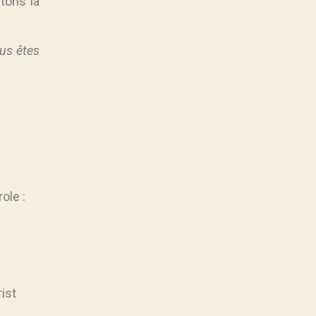
tons la
ous êtes
ole :
rist