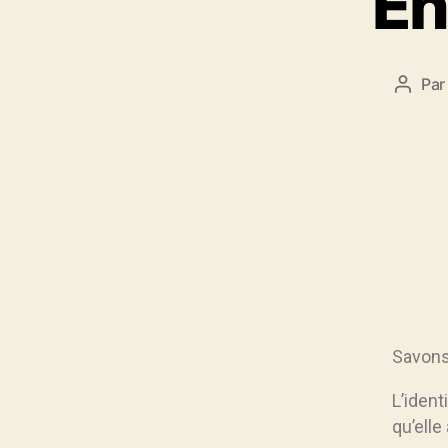
En
Pa
Savons
L’iden
qu’elle