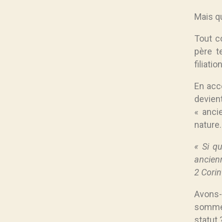
Mais qu
Tout co
père t
filiatio
En acc
devien
« anci
nature.
« Si qu
ancienn
2 Corin
Avons
sommes
statut 