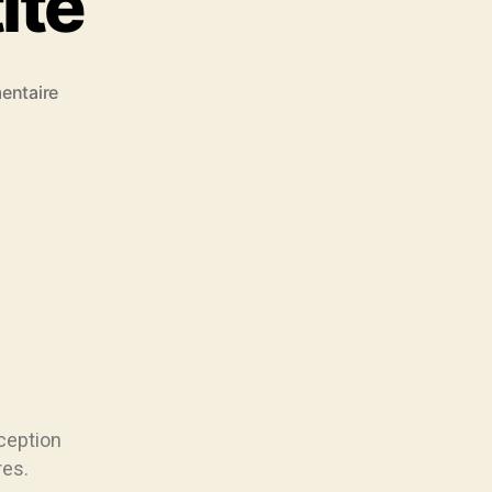
ité
entaire
ception
res.