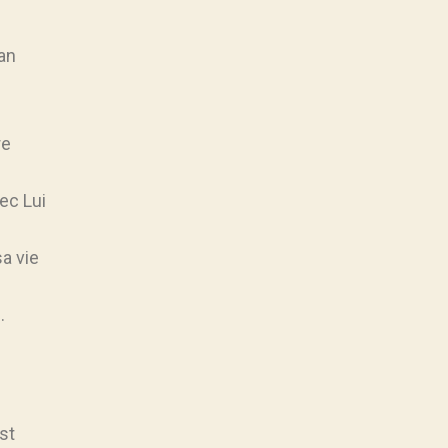
ean
re
vec Lui
sa vie
.
st