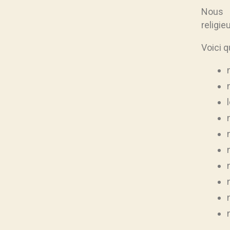
Nous a
religie
Voici q