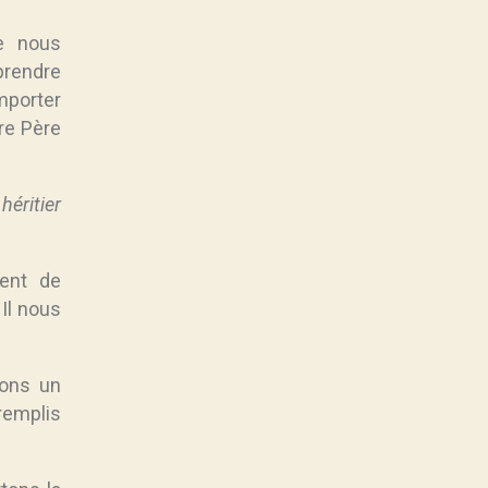
e nous
prendre
mporter
re Père
héritier
ent de
Il nous
ons un
remplis