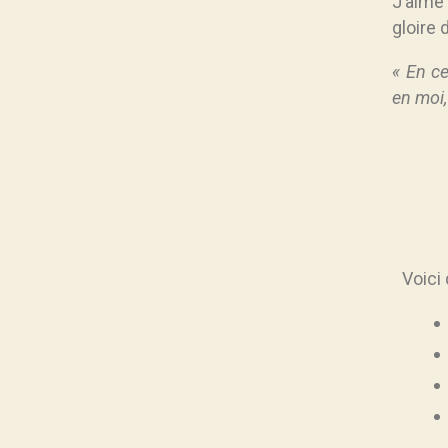
J’aime
gloire 
« En ce
en moi,
Voici