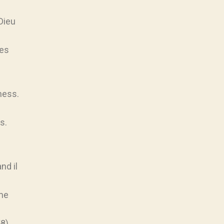
Dieu
tes
Thess.
s.
nd il
 me
8),