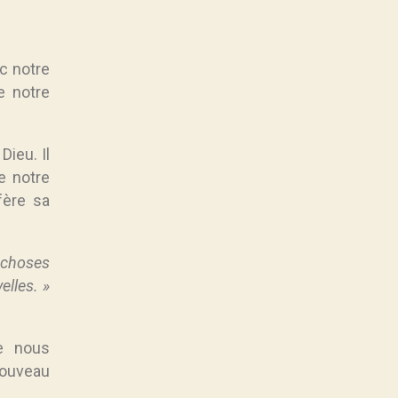
ec notre
e notre
ieu. Il
e notre
fère sa
 choses
lles. »
e nous
ouveau